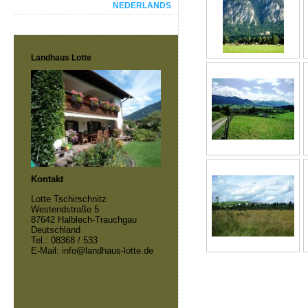
NEDERLANDS
Landhaus Lotte
Kontakt
Lotte Tschirschnitz
Westendstraße 5
87642 Halblech-Trauchgau
Deutschland
Tel.: 08368 / 533
E-Mail: info@landhaus-lotte.de