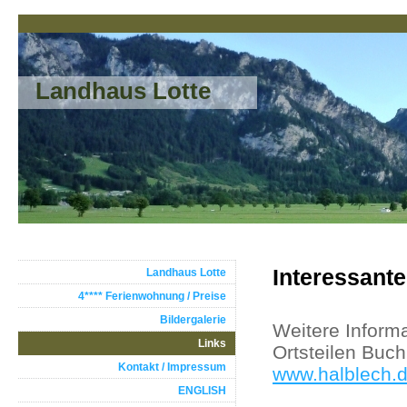
Landhaus Lotte
Interessante
Landhaus Lotte
4**** Ferienwohnung / Preise
Bildergalerie
Weitere Inform
Links
Ortsteilen Buch
Kontakt / Impressum
www.halblech.
ENGLISH