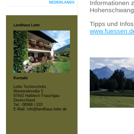
Informationen 
NEDERLANDS
Hohenschwanga
Tipps und Infos
Landhaus Lotte
www.fuessen.d
Kontakt
Lotte Tschirschnitz
Westendstraße 5
87642 Halblech-Trauchgau
Deutschland
Tel.: 08368 / 533
E-Mail: info@landhaus-lotte.de